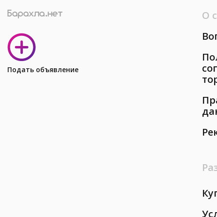
О 
Во
По
со
Подать объявление
то
Пр
да
Ре
Ра
Ку
Ус