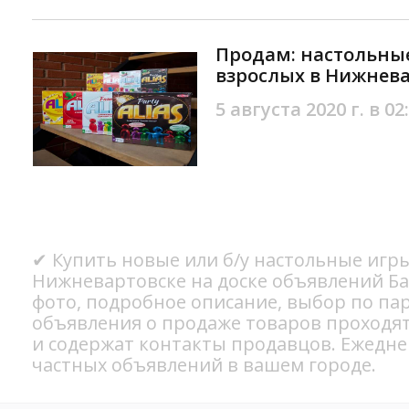
Продам: настольные
взрослых в Нижнев
5 августа 2020 г. в 02
✔ Купить новые или б/у настольные игры
Нижневартовске на доске объявлений Ба
фото, подробное описание, выбор по па
объявления о продаже товаров проходя
и содержат контакты продавцов. Ежедн
частных объявлений в вашем городе.