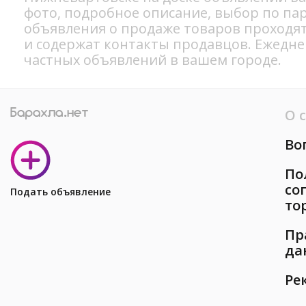
фото, подробное описание, выбор по па
объявления о продаже товаров проходя
и содержат контакты продавцов. Ежедн
частных объявлений в вашем городе.
О 
Во
По
со
Подать объявление
то
Пр
да
Ре