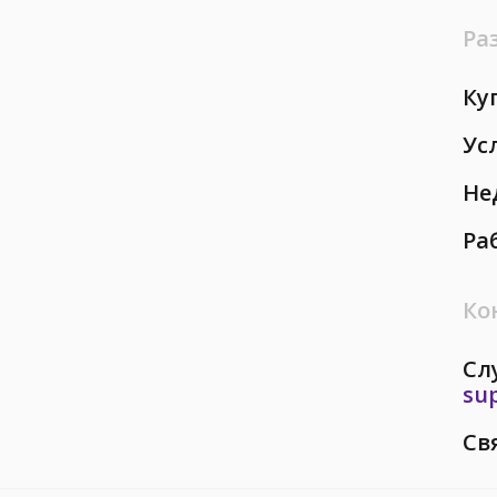
Ра
Ку
Ус
Не
Ра
Ко
Сл
su
Св