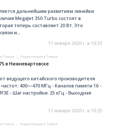
 является дальнейшим развитием линейки
личия MegaJet 350 Turbo состоят в
орая теперь составляет 20 Вт. Это
язи и...
11 января 2020 г. в 10:33
 в Томске
→
Радиостанции в Томске
77S в Нижневартовске
 от ведущего китайского производителя
 частот: 400—470 МГц - Каналов памяти 16 -
F3E - Шаг настройки: 25 кГц - Выходная
11 января 2020 г. в 10:25
 в Томске
→
Радиостанции в Томске