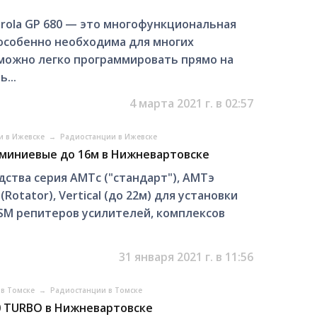
rola GP 680 — это многофункциональная
особенно необходима для многих
 можно легко программировать прямо на
...
4 марта 2021 г. в 02:57
и в Ижевске
→
Радиостанции в Ижевске
миниевые до 16м в Нижневартовске
ства серия АМТc ("стандарт"), АМТэ
(Rotator), Vertical (до 22м) для установки
 GSM репитеров усилителей, комплексов
31 января 2021 г. в 11:56
 в Томске
→
Радиостанции в Томске
0 TURBO в Нижневартовске