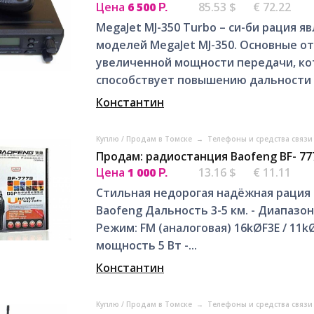
Цена
6 500
85.53 $
€ 72.22
Р.
MegaJet MJ-350 Turbo – си-би рация
моделей MegaJet MJ-350. Основные от
увеличенной мощности передачи, кот
способствует повышению дальности св
Константин
Куплю / Продам в Томске
→
Телефоны и средства связи
Продам: радиостанция Baofeng BF- 7
Цена
1 000
13.16 $
€ 11.11
Р.
Стильная недорогая надёжная рация
Baofeng Дальность 3-5 км. - Диапазон
Режим: FM (аналоговая) 16kØF3E / 11kØ
мощность 5 Вт -...
Константин
Куплю / Продам в Томске
→
Телефоны и средства связи