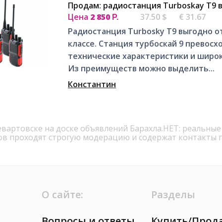
Продам: радиостанция Turboskay T9 
Цена
2 850
37.50 $
€ 31.67
Р.
Радиостанция Turbosky T9 выгодно о
классе. Станция турбоскай 9 превосх
технические характеристики и широ
Из преимуществ можно выделить...
Константин
вартовске на доске объявлений Барахла.НЕТ: реальные
ов проходят строгую модерацию и содержат контакты 
О сайте:
Разделы
Вопросы и ответы
Купить/Прод