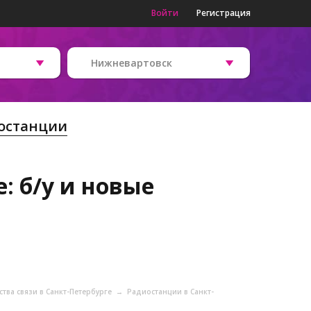
Войти
Регистрация
Нижневартовск
останции
: б/у и новые
тва связи в Санкт-Петербурге
→
Радиостанции в Санкт-