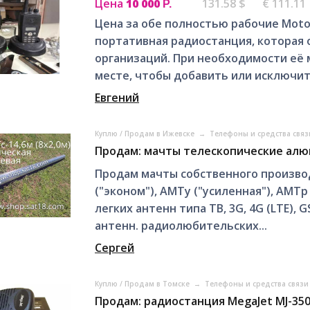
Цена
10 000
131.58 $
€ 111.11
Р.
Цена за обе полностью рабочие Moto
портативная радиостанция, которая 
организаций. При необходимости её
месте, чтобы добавить или исключить
Евгений
Куплю / Продам в Ижевске
→
Телефоны и средства связ
Продам: мачты телескопические алю
Продам мачты собственного производ
("эконом"), АМТу ("усиленная"), АМТр 
легких антенн типа ТВ, 3G, 4G (LTE),
антенн. радиолюбительских...
Сергей
Куплю / Продам в Томске
→
Телефоны и средства связи
Продам: радиостанция MegaJet MJ-35