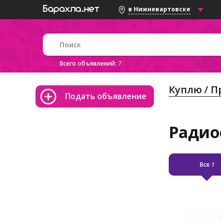
в Нижневартовске
Всего объявлений:
7
Куплю / 
Подать объявление
Радио
Все
7