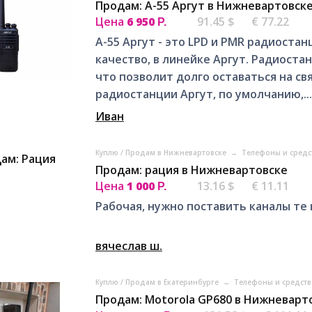
Продам: А-55 Аргут в Нижневартовск
Цена
6 950
91.45 $
€ 77.22
Р.
А-55 Аргут - это LPD и PMR радиоста
качество, в линейке Аргут. Радиост
что позволит долго оставаться на св
радиостанции Аргут, по умолчанию,...
Иван
Куплю / Продам в Нижневартовске
→
Телефоны и средс
Продам: рация в Нижневартовске
Цена
1 000
13.16 $
€ 11.11
Р.
Рабочая, нужно поставить каналы те
вячеслав ш.
Куплю / Продам в Екатеринбурге
→
Телефоны и средств
Продам: Motorola GP680 в Нижневарт