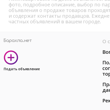
фото, подробное описание, выбор по па
объявления о продаже товаров проходя
и содержат контакты продавцов. Ежедн
частных объявлений в вашем городе.
О 
Во
По
со
Подать объявление
то
Пр
да
Ре