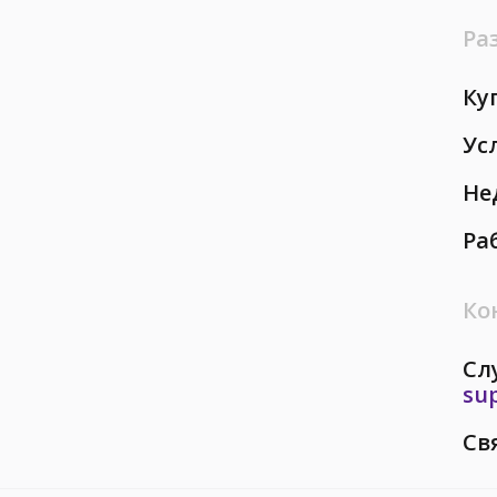
Ра
Ку
Ус
Не
Ра
Ко
Сл
su
Св